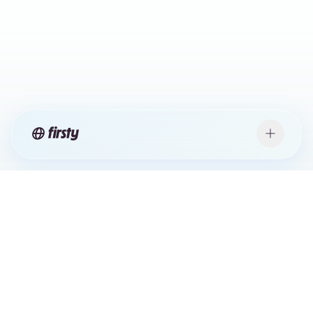
ALLES OP ÉÉN PLEK
Een selfservice-dashboard met volledig zicht
op uw telecomactiviteiten. Gebruik,
facturering, ondersteuning en analyses,
allemaal op één plek, geen noodzaak om Firsty