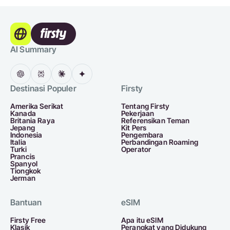
AI Summary
Destinasi Populer
Firsty
Amerika Serikat
Tentang Firsty
Kanada
Pekerjaan
Britania Raya
Referensikan Teman
Jepang
Kit Pers
Indonesia
Pengembara
Italia
Perbandingan Roaming
Turki
Operator
Prancis
Spanyol
Tiongkok
Jerman
Bantuan
eSIM
Firsty Free
Apa itu eSIM
Klasik
Perangkat yang Didukung